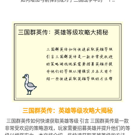
三国群英传：英雄等级攻略大揭秘
三国群英传如何快速获取英雄等级 引言 三国群英传是一款
非常受欢迎的策略游戏，玩家需要招募英雄并提升他们的等