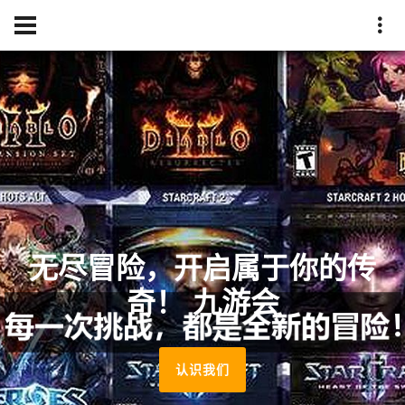
无尽冒险，开启属于你的传
奇！ 九游会
认识我们