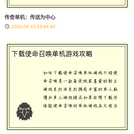
传奇单机：传送为中心
2026-04-13 13:44:50