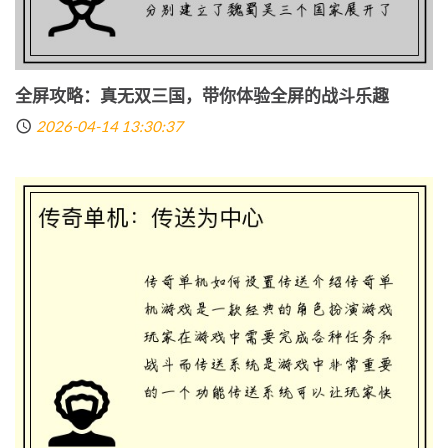
全屏攻略：真无双三国，带你体验全屏的战斗乐趣
2026-04-14 13:30:37