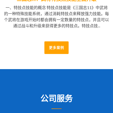
一、特技点技能的概念 特技点技能是《三国志11》中武将
的一种特殊技能系统，通过消耗特技点来释放强力技能。每
个武将在游戏开始时都会拥有一定数量的特技点，并且可以
通过战斗和升级来获得更多的特技点。特技点技...
更多案例
公司服务